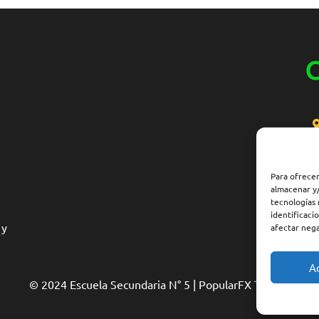
C
Para ofrecer
almacenar y/
tecnologías
identificaci
 y
afectar nega
A
© 2024 Escuela Secundaria N° 5 |
PopularFX Theme