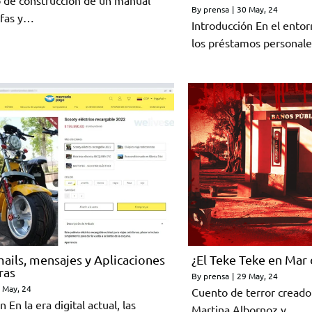
o de construcción de un manual
By
prensa
|
30
May, 24
afas y…
Introducción En el entor
los préstamos personal
mails, mensajes y Aplicaciones
¿El Teke Teke en Mar
ras
By
prensa
|
29
May, 24
May, 24
Cuento de terror creado 
 En la era digital actual, las
Martina Albornoz y…