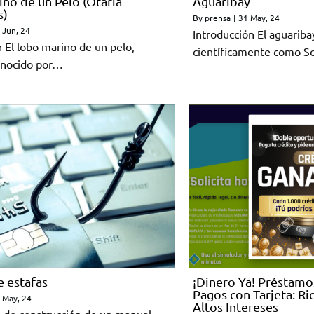
no de un Pelo (Otaria
Aguaribay
s)
By
prensa
|
31
May, 24
Jun, 24
Introducción El aguariba
 El lobo marino de un pelo,
científicamente como S
onocido por…
e estafas
¡Dinero Ya! Préstamo
Pagos con Tarjeta: Ri
May, 24
Altos Intereses