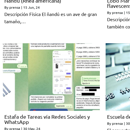
Ñandú (Rhea americana)
Lobo Mari
flavescen
By
prensa
|
15
Jun, 24
By
prensa
|
15
Descripción Física El ñandú es un ave de gran
Descripción
tamaño,…
también c
Estafa de Tareas vía Redes Sociales y
Escuela d
WhatsApp
By
prensa
|
30
By
prensa
|
30
May, 24