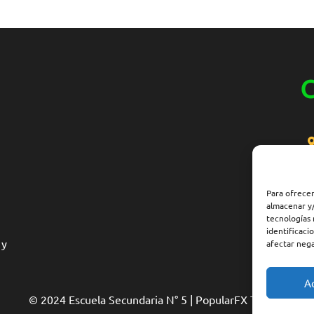
C
Para ofrecer
almacenar y/
tecnologías
identificaci
 y
afectar nega
A
© 2024 Escuela Secundaria N° 5 |
PopularFX Theme