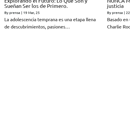
Explorando el Futuro: Lo Que Son y
NUNCA MÁ
Sueñan Ser los de Primero.
justicia
By
prensa
|
19
Mar, 25
By
prensa
|
22
La adolescencia temprana es una etapa llena
Basado en u
de descubrimientos, pasiones…
Charlie R